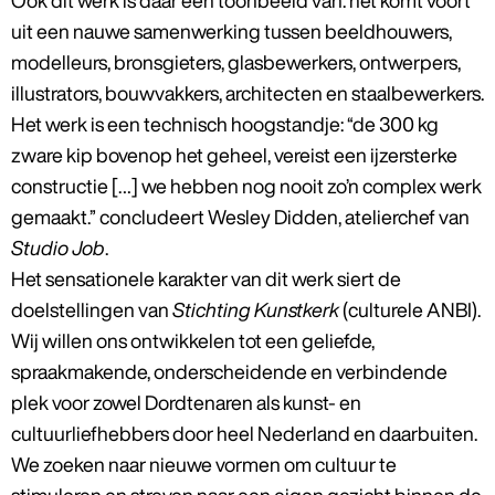
Ook dit werk is daar een toonbeeld van: het komt voort
uit een nauwe samenwerking tussen beeldhouwers,
modelleurs, bronsgieters, glasbewerkers, ontwerpers,
illustrators, bouwvakkers, architecten en staalbewerkers.
Het werk is een technisch hoogstandje: “de 300 kg
zware kip bovenop het geheel, vereist een ijzersterke
constructie […] we hebben nog nooit zo’n complex werk
gemaakt.” concludeert Wesley Didden, atelierchef van
Studio Job
.
Het sensationele karakter van dit werk siert de
doelstellingen van
Stichting Kunstkerk
(culturele ANBI).
Wij willen ons ontwikkelen tot een geliefde,
spraakmakende, onderscheidende en verbindende
plek voor zowel Dordtenaren als kunst- en
cultuurliefhebbers door heel Nederland en daarbuiten.
We zoeken naar nieuwe vormen om cultuur te