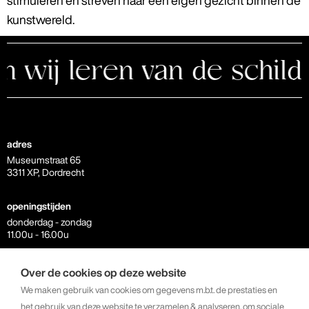
stimuleren en streven naar een eigen gezicht binnen de
kunstwereld.
leren van de schildpad?
adres
Museumstraat 65
3311 XP, Dordrecht
openingstijden
donderdag - zondag
11.00u - 16.00u
contact
Over de cookies op deze website
info@kunstkerk.com
We maken gebruik van cookies om gegevens m.b.t. de prestaties en
+31 6 23 07 81 64
het gebruik van deze website te verzamelen & analyseren, om sociale