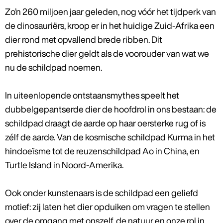
Zo’n 260 miljoen jaar geleden, nog vóór het tijdperk van
de dinosauriërs, kroop er in het huidige Zuid-Afrika een
dier rond met opvallend brede ribben. Dit
prehistorische dier geldt als de voorouder van wat we
nu de schildpad noemen.
In uiteenlopende ontstaansmythes speelt het
dubbelgepantserde dier de hoofdrol in ons bestaan: de
schildpad draagt de aarde op haar oersterke rug of is
zélf de aarde. Van de kosmische schildpad Kurma in het
hindoeïsme tot de reuzenschildpad Ao in China, en
Turtle Island in Noord-Amerika.
Ook onder kunstenaars is de schildpad een geliefd
motief: zij laten het dier opduiken om vragen te stellen
over de omgang met onszelf, de natuur en onze rol in