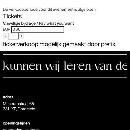
De verkoopperiode voor dit evenement is afgelopen.
Tickets
Vrijwillige bijdrage / Pay what you want
EUR
-
+
ticketverkoop mogelijk gemaakt door pretix
nnen wij leren van de s
adres
Museumstraat 65
3311 XP, Dordrecht
openingstijden
donderdag - zondag