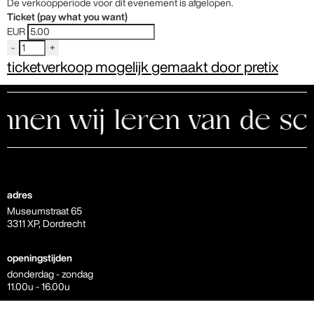
De verkoopperiode voor dit evenement is afgelopen.
Ticket (pay what you want)
EUR
-
+
ticketverkoop mogelijk gemaakt door pretix
en wij leren van de schi
adres
Museumstraat 65
3311 XP, Dordrecht
openingstijden
donderdag - zondag
11.00u - 16.00u