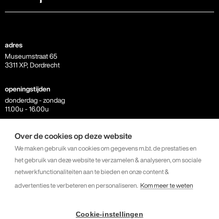
adres
Museumstraat 65
3311 XP, Dordrecht
openingstijden
donderdag - zondag
11.00u - 16.00u
contact
Over de cookies op deze website
info@kunstkerk.com
We maken gebruik van cookies om gegevens m.b.t. de prestaties en
+31 6 23 07 81 64
het gebruik van deze website te verzamelen & analyseren, om sociale
netwerkfunctionaliteiten aan te bieden en onze content &
volg ons
advertenties te verbeteren en personaliseren.
Kom meer te weten
instagram
facebook
linkedin
Cookie-instellingen
youtube