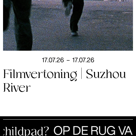
17
.
07
.
26
–
17
.
07
.
26
Filmvertoning | Suzhou
River
OP DE RUG VAN
ildpad?