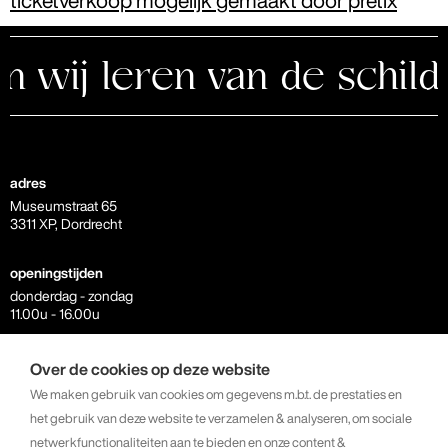
ticketverkoop mogelijk gemaakt door pretix
ij leren van de schildpa
adres
Museumstraat 65
3311 XP, Dordrecht
openingstijden
donderdag - zondag
11.00u - 16.00u
contact
Over de cookies op deze website
info@kunstkerk.com
We maken gebruik van cookies om gegevens m.b.t. de prestaties en
+31 6 23 07 81 64
het gebruik van deze website te verzamelen & analyseren, om sociale
netwerkfunctionaliteiten aan te bieden en onze content &