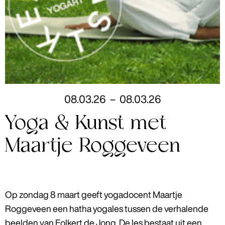
08
.
03
.
26
–
08
.
03
.
26
Yoga & Kunst met
Maartje Roggeveen
Op zondag 8 maart geeft yogadocent Maartje
Roggeveen een hatha yogales tussen de verhalende
beelden van Folkert de Jong. De les bestaat uit een