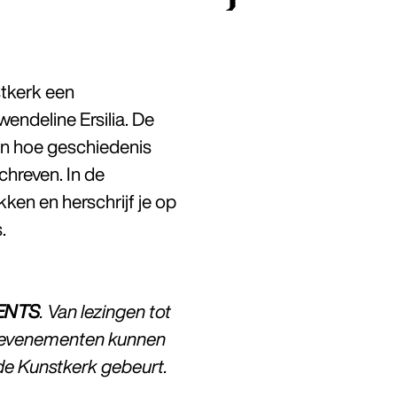
tkerk een
endeline Ersilia. De
en hoe geschiedenis
hreven. In de
kken en herschrijf je op
.
ENTS
. Van lezingen tot
ze evenementen kunnen
de Kunstkerk gebeurt.