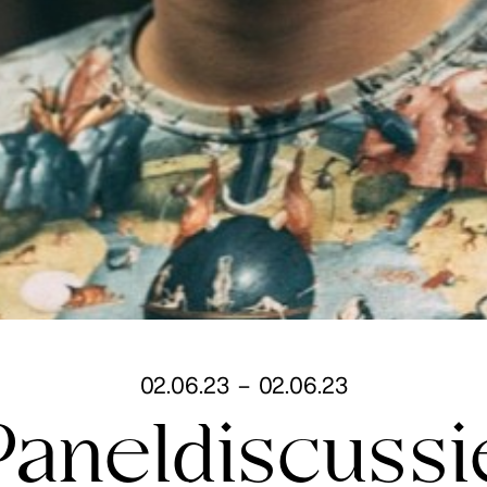
02
.
06
.
23
–
02
.
06
.
23
Paneldiscussi