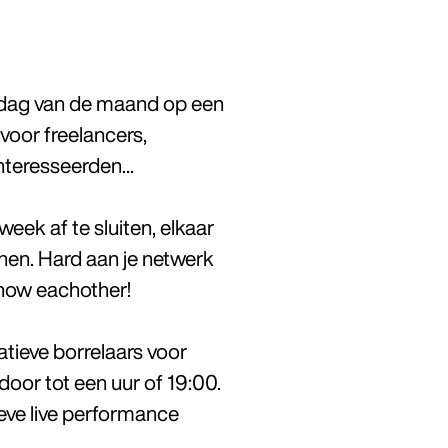
ijdag van de maand op een
oor freelancers,
nteresseerden...
ek af te sluiten, elkaar
nen. Hard aan je netwerk
know eachother!
atieve borrelaars voor
oor tot een uur of 19:00.
ieve live performance
.