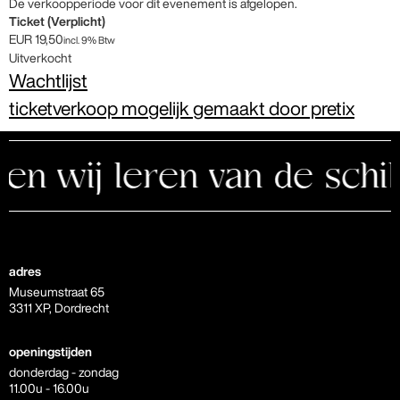
De verkoopperiode voor dit evenement is afgelopen.
Ticket (Verplicht)
EUR
19,50
incl. 9% Btw
Uitverkocht
Wachtlijst
ticketverkoop mogelijk gemaakt door pretix
wij leren van de schild
adres
Museumstraat 65
3311 XP, Dordrecht
openingstijden
donderdag - zondag
11.00u - 16.00u